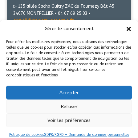
▷ 135 allée Sacha Guitry ZAC de Tournezy Bât A5
34070 MONTPELLIER • 04 67 69 25 03 •
accueil@creaiors-occitanie.fr
Gérer le consentement
Présentation
Pour offrir les meilleures expériences, nous utilisons des technologies
telles que les cookies pour stocker et/ou accéder aux informations des
Mentions légales
appareils. Le fait de consentir à ces technologies nous permettra de
traiter des données telles que le comportement de navigation ou les
Politique de confidentialité
ID uniques sur ce site. Le fait de ne pas consentir ou de retirer son
consentement peut avoir un effet négatif sur certaines
Transparence
caractéristiques et fonctions.
Accepter
Refuser
Voir les préférences
Politique de cookies
GDPR/RGPD – Demande de données personnelles