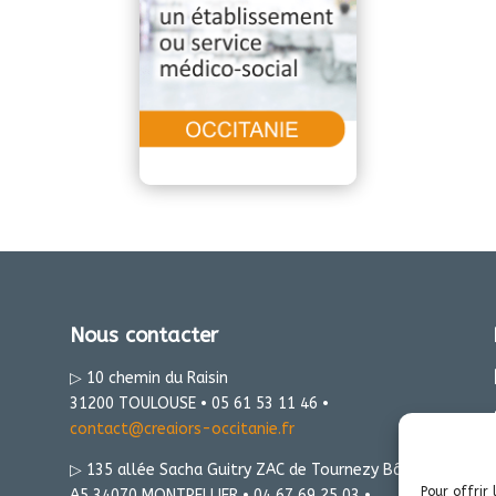
Nous contacter
▷ 10 chemin du Raisin
31200 TOULOUSE • 05 61 53 11 46 •
contact@creaiors-occitanie.fr
▷ 135 allée Sacha Guitry ZAC de Tournezy Bât
Pour offrir 
A5 34070 MONTPELLIER • 04 67 69 25 03 •