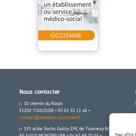
Nous contacter
▷ 10 chemin du Raisin
31200 TOULOUSE • 05 61 53 11 46 •
contact@creaiors-occitanie.fr
▷ 135 allée Sacha Guitry ZAC de Tournezy Bât
Pour offrir 
A5 34070 MONTPELLIER • 04 67 69 25 03 •