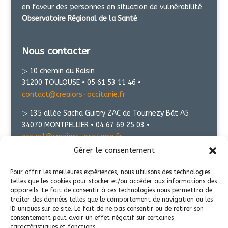
en faveur des personnes en situation de vulnérabilité
Observatoire Régional de la Santé
Nous contacter
▷ 10 chemin du Raisin
31200 TOULOUSE • 05 61 53 11 46 •
contact@creaiors-occitanie.fr
▷ 135 allée Sacha Guitry ZAC de Tournezy Bât A5
34070 MONTPELLIER • 04 67 69 25 03 •
accueil@creaiors-occitanie.fr
Gérer le consentement
Présentation
Pour offrir les meilleures expériences, nous utilisons des technologies
telles que les cookies pour stocker et/ou accéder aux informations des
Mentions légales
appareils. Le fait de consentir à ces technologies nous permettra de
traiter des données telles que le comportement de navigation ou les
Politique de confidentialité
ID uniques sur ce site. Le fait de ne pas consentir ou de retirer son
consentement peut avoir un effet négatif sur certaines
Transparence
caractéristiques et fonctions.