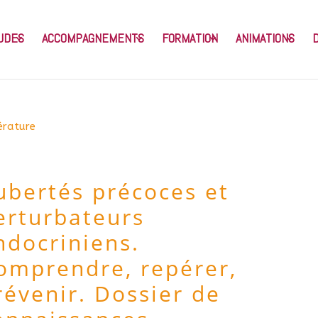
UDES
ACCOMPAGNEMENTS
FORMATION
ANIMATIONS
érature
ubertés précoces et
erturbateurs
ndocriniens.
omprendre, repérer,
révenir. Dossier de