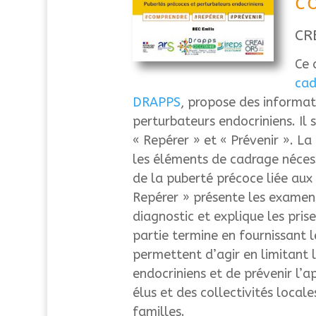
c
CR
Ce 
cad
DRAPPS
, propose
des informat
perturbateurs endocriniens. Il
s
«
Repérer
» et «
Prévenir
». La 
les éléments de
cadrage
néces
de la puberté précoce liée
aux 
Repérer »
présente les examen
diagnostic et explique
les pris
partie
termine en fournissant
l
permettent d’agir
en limitant 
endocriniens et de prévenir
l’a
élus et des collectivités locale
familles.