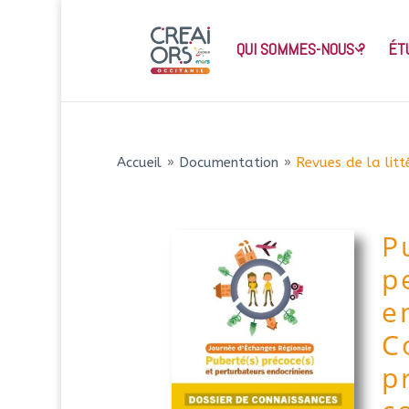
QUI SOMMES-NOUS ?
ÉT
Accueil
»
Documentation
»
Revues de la litt
P
p
e
C
p