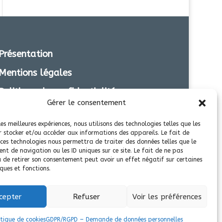
Présentation
Mentions légales
Politique de confidentialité
Gérer le consentement
Transparence
les meilleures expériences, nous utilisons des technologies telles que les
r stocker et/ou accéder aux informations des appareils. Le fait de
 ces technologies nous permettra de traiter des données telles que le
t de navigation ou les ID uniques sur ce site. Le fait de ne pas
u de retirer son consentement peut avoir un effet négatif sur certaines
ques et fonctions.
cepter
Refuser
Voir les préférences
itique de cookies
GDPR/RGPD – Demande de données personnelles