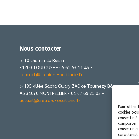
Nous contacter
▷ 10 chemin du Raisin
31200 TOULOUSE • 05 61 53 11 46 •
contact@creaiors-occitanie.fr
▷ 135 allée Sacha Guitry ZAC de Tournezy Bât
A5 34070 MONTPELLIER • 04 67 69 25 03 •
accueil@creaiors-occitanie.fr
Pour offrir 
cookies pou
consentir à
comportemen
consentir o
caractéristi